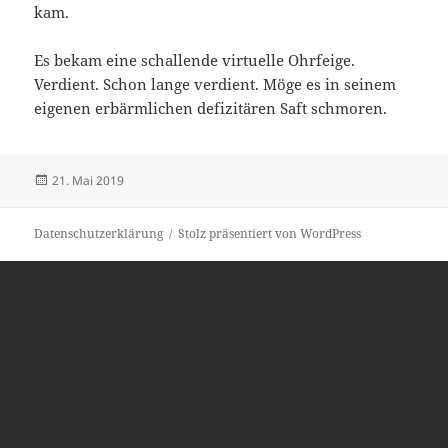
kam.
Es bekam eine schallende virtuelle Ohrfeige.
Verdient. Schon lange verdient. Möge es in seinem
eigenen erbärmlichen defizitären Saft schmoren.
Veröffentlicht
21. Mai 2019
am
Datenschutzerklärung
Stolz präsentiert von WordPress